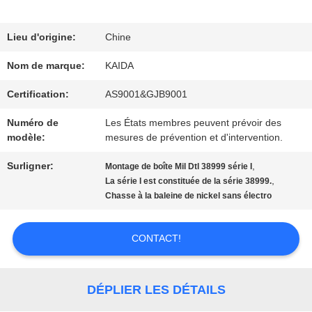
NOUS
Lieu d'origine:
Chine
VISITE
Nom de marque:
KAIDA
DE
Certification:
AS9001&GJB9001
L'USINE
Numéro de
Les États membres peuvent prévoir des
modèle:
mesures de prévention et d'intervention.
Surligner:
,
Montage de boîte Mil Dtl 38999 série I
CONTRÔLE
,
La série I est constituée de la série 38999.
Chasse à la baleine de nickel sans électro
DE
LA
CONTACT!
QUALITÉ
DÉPLIER LES DÉTAILS