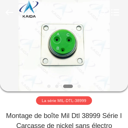
-
2026
KAIDA
HOLDING
LIMITED.
All
À
Rights
Reserved.
LA
MAISON
PRODUITS
À
La série MIL-DTL-38999
PROPOS
Montage de boîte Mil Dtl 38999 Série I
DE
Carcasse de nickel sans électro