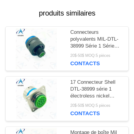
NOUVELLES
produits similaires
LES
Connecteurs
AFFAIRES
polyvalents MIL-DTL-
38999 Série 1 Série
D38999 Cadmium 6
20$-50$ MOQ:5 pièces
DEMANDEZ
broches mâles
CONTACTS
UN DEVIS
17 Connecteur Shell
DTL-38999 série 1
PLAN
électroless nickel
plating D38999
DU
20$-50$ MOQ:5 pièces
CONTACTS
SITE
Montage de boîte Mil