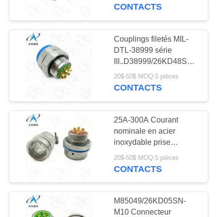
VISITE
CONTACTS
DE
L'USINE
Couplings filetés MIL-
DTL-38999 série
III..D38999/26KD48SN-
CONTRÔLE
H.Acier inoxydable
20$-50$ MOQ:5 pièces
DE
passivé.Contacts de
CONTACTS
coupe de soudure.Série
LA
8D.
QUALITÉ
25A-300A Courant
nominale en acier
inoxydable prise
NOUVELLES
passivée
20$-50$ MOQ:5 pièces
XCD22T4K1P40 avec
CONTACTS
LES
pinceau de câble
AFFAIRES
M85049/26KD05SN-
M10 Connecteur