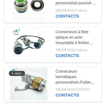
DEMANDEZ
personnalisé passivé en
acier inoxydable à 10
UN DEVIS
20$-50$ MOQ:5 pièces
mètres sous l'eau
CONTACTS
PLAN
DU
Connecteurs à fibre
optique en acier
SITE
inoxydable à finition
passivée
20$-50$ MOQ:5 pièces
2*J599/26KB02B1N-8.0
POLITIQUE
CONTACTS
((GD)
EN
MATIÈRE
Connecteurs
hermétiques
DE
personnalisés.Faible
PROTECTION
taux de fuite.Acier
20$-50$ MOQ:5 PIÈCES
inoxydable passivé.220-
DE
CONTACTS
06E16-19PN.Gule
LA
scellé