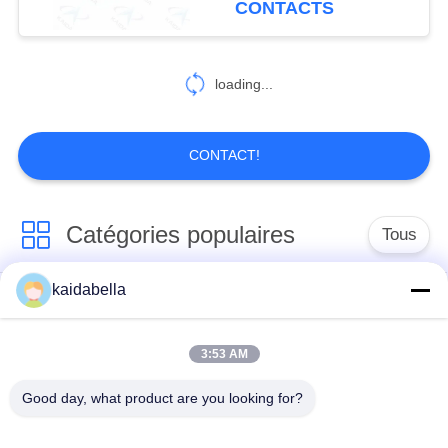
CONTACTS
D38999/26KE22SN
acier inoxydable
loading...
CONTACT!
Catégories populaires
Tous
kaidabella
La série MIL-DTL-
Série MIL-DTL-26482
38999
3:53 AM
Les connecteurs à
Good day, what product are you looking for?
Connecteur
micro-ondes sont des
électrique circulaire
connecteurs à micro-