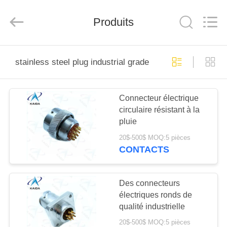
-
2026
KAIDA
HOLDING
Produits
LIMITED.
All
Rights
Reserved.
À
stainless steel plug industrial grade
LA
MAISON
Connecteur électrique
circulaire résistant à la
PRODUITS
pluie
20$-500$ MOQ:5 pièces
À
CONTACTS
PROPOS
DE
Des connecteurs
électriques ronds de
NOUS
qualité industrielle
20$-500$ MOQ:5 pièces