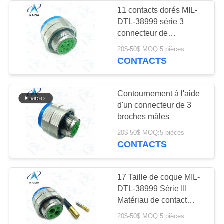
VIE
11 contacts dorés MIL-
DTL-38999 série 3
PRIVÉE
connecteur de
prise.D38999/26KE11PN.Sér
20$-50$ MOQ:5 pièces
8D passivée en acier
CONTACTS
inoxydable
Contournement à l'aide
d'un connecteur de 3
broches mâles
20$-50$ MOQ:5 pièces
CONTACTS
17 Taille de coque MIL-
DTL-38999 Série III
Matériau de contact
alliage de cuivre 8#
20$-50$ MOQ:5 pièces
Twinax Contact