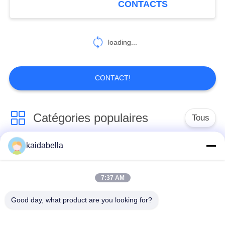
CONTACTS
loading...
CONTACT!
Catégories populaires
Tous
kaidabella
La série MIL-DTL-
Série MIL-DTL-26482
38999
7:37 AM
Les connecteurs à
Good day, what product are you looking for?
Connecteur
micro-ondes sont des
électrique circulaire
connecteurs à micro-