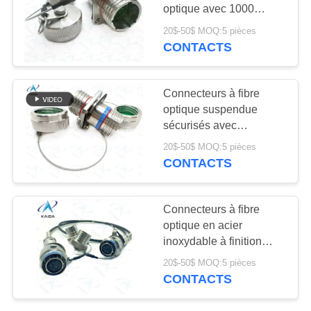
DEMANDEZ
optique avec 1000
cycles d'accouplement
UN DEVIS
20$-50$ MOQ:5 pièces
de durabilité du
CONTACTS
connecteur
PLAN
DU
Connecteurs à fibre
optique suspendue
SITE
sécurisés avec
terminaison de soudure
20$-50$ MOQ:5 pièces
et montés dans un
POLITIQUE
CONTACTS
réceptacle hermétique
EN
J599A8 20KC04C1N-S
MATIÈRE
Connecteurs à fibre
optique en acier
DE
inoxydable à finition
PROTECTION
passivée
20$-50$ MOQ:5 pièces
2*J599/26KB02B1N-8.0
DE
CONTACTS
((GD)
LA