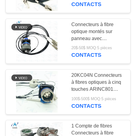
VISITE
CONTACTS
DE
L'USINE
Connecteurs à fibre
optique montés sur
panneau avec
CONTRÔLE
connecteur féminin
20$-50$ MOQ:5 pièces
DE
montant connecteur à
CONTACTS
fibre optique à faisceau
LA
étendu
QUALITÉ
J599E8/20MWC04N
20KC04N Connecteurs
à fibres optiques à cinq
touches ARINC801
NOUVELLES
Connecteur anti-
100$-500$ MOQ:5 pièces
incertitude
CONTACTS
LES
AFFAIRES
1 Compte de fibres
Connecteurs à fibre