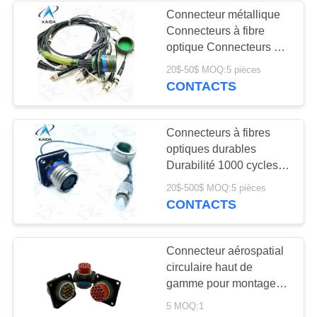
VIE
Connecteur métallique
Connecteurs à fibre
PRIVÉE
optique Connecteurs à
fibre optique à câble 0,5
20$-50$ MOQ:5 pièces
m
CONTACTS
Connecteurs à fibres
optiques durables
Durabilité 1000 cycles
d'accouplement
20$-500$ MOQ:5 pièces
CONTACTS
Connecteur aérospatial
circulaire haut de
gamme pour montage
de câble mâle fiable
5 MOQ:1
Ms3112e14-19s