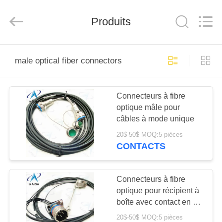
-
2026
KAIDA
HOLDING
Produits
LIMITED.
All
Rights
Reserved.
À
male optical fiber connectors
LA
MAISON
Connecteurs à fibre
optique mâle pour
PRODUITS
câbles à mode unique
20$-50$ MOQ:5 pièces
À
CONTACTS
PROPOS
DE
Connecteurs à fibre
optique pour récipient à
NOUS
boîte avec contact en or
MIL-DTL-26482 série Ii
20$-50$ MOQ:5 pièces