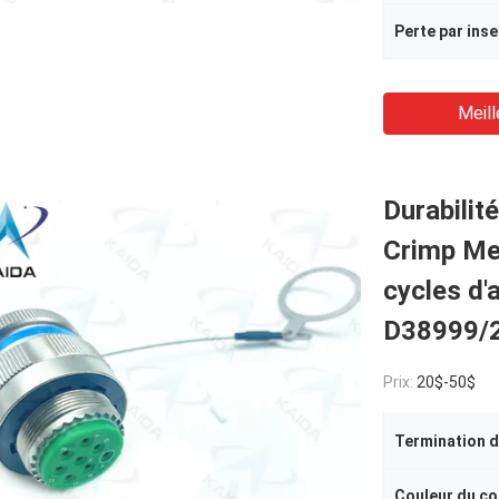
Meill
Durabilit
Crimp Me
cycles d
D38999/2
Prix:
20$-50$
Couleur du c