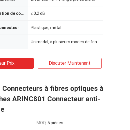
Perte par insertion de connecteur
≤ 0,2 dB
connecteur
Plastique, métal
Unimodal, à plusieurs modes de fonctionnement
eur Prix
Discuter Maintenant
Connecteurs à fibres optiques à
ches ARINC801 Connecteur anti-
de
MOQ:
5 pièces