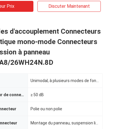
eur Prix
Discuter Maintenant
les d'accouplement Connecteurs
optique mono-mode Connecteurs
ssion à panneau
99A8/26WH24N.8D
Unimodal, à plusieurs modes de fonctionnement
Perte de retour de connecteur
≥ 50 dB
onnecteur
Polie ou non polie
onnecteur
Montage du panneau, suspension libre