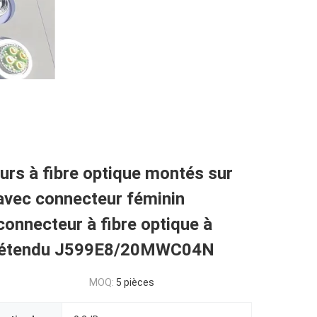
rs à fibre optique montés sur
avec connecteur féminin
onnecteur à fibre optique à
u étendu J599E8/20MWC04N
MOQ:
5 pièces