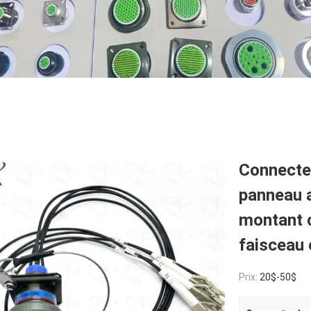
Connecteu
panneau 
montant c
faiscea
Prix:
20$-50$