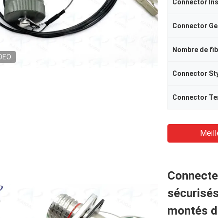
Connector Ins
Connector Ge
Nombre de fi
DEO
Connector St
Connector Te
Meill
Connecteu
sécurisés
montés d