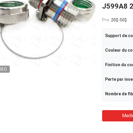
J599A8 
Prix:
20$-50$
Support de c
Couleur du c
Finition du c
DEO
Nombre de fi
Meill