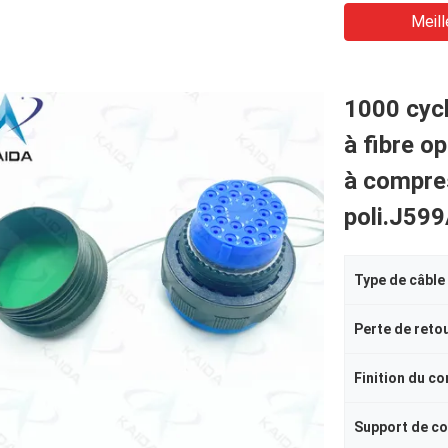
Meill
1000 cyc
à fibre 
à compre
poli.J5
Type de câble
Finition du c
Support de c