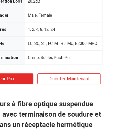
ertion Loss
≤0.2dB
nder
Male, Female
bres
1, 2, 4, 8, 12, 24
yle
LC, SC, ST, FC, MTRJ, MU, E2000, MPO, SMA, FDDI
rmination
Crimp, Solder, Push-Pull
eur Prix
Discuter Maintenant
rs à fibre optique suspendue
 avec terminaison de soudure et
ans un réceptacle hermétique