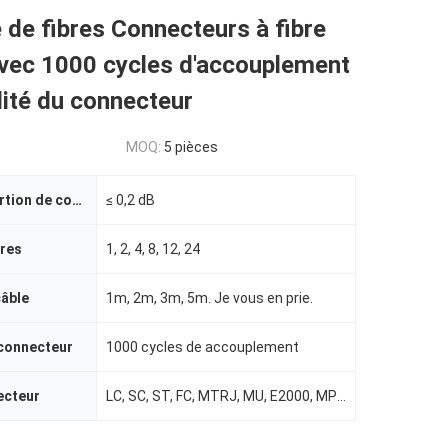
de fibres Connecteurs à fibre
avec 1000 cycles d'accouplement
lité du connecteur
MOQ:
5 pièces
Perte par insertion de connecteur
≤ 0,2 dB
bres
1, 2, 4, 8, 12, 24
câble
1m, 2m, 3m, 5m. Je vous en prie.
 connecteur
1000 cycles de accouplement
ecteur
LC, SC, ST, FC, MTRJ, MU, E2000, MPO, SMA, FDDI sont des catégories de produits qui ne sont pas soum