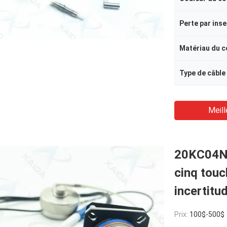
Matériau du 
Type de câble
Meill
20KC04N 
cinq tou
incertitu
Prix:
100$-500$