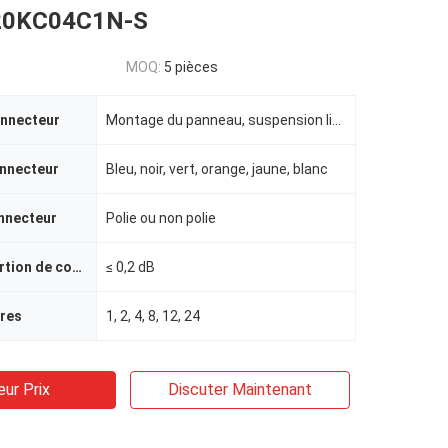
20KC04C1N-S
MOQ:
5 pièces
onnecteur
Montage du panneau, suspension libre
onnecteur
Bleu, noir, vert, orange, jaune, blanc
onnecteur
Polie ou non polie
Perte par insertion de connecteur
≤ 0,2 dB
bres
1, 2, 4, 8, 12, 24
eur Prix
Discuter Maintenant