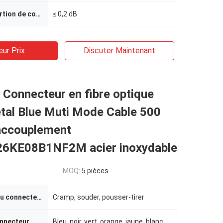
Perte par insertion de connecteur
≤ 0,2 dB
eur Prix
Discuter Maintenant
é Connecteur en fibre optique
tal Blue Muti Mode Cable 500
'accouplement
6KE08B1NF2M acier inoxydable
MOQ:
5 pièces
Termination du connecteur
Cramp, souder, pousser-tirer
onnecteur
Bleu, noir, vert, orange, jaune, blanc