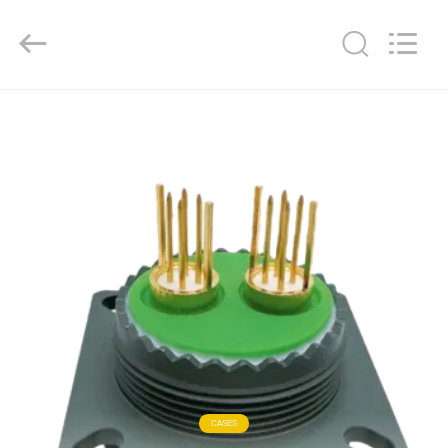
-
2026
KAIDA
HOLDING
LIMITED.
All
Rights
Reserved.
À
LA
MAISON
PRODUITS
À
PROPOS
DE
NOUS
CASES