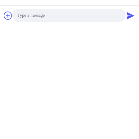
Photo
Video Call
Audio Call