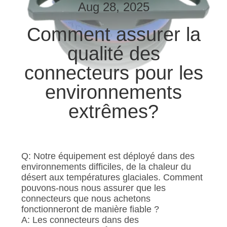
VISITE
Aug 28, 2025
DE
Comment assurer la
L'USINE
qualité des
connecteurs pour les
CONTRÔLE
DE
environnements
LA
extrêmes?
QUALITÉ
NOUVELLES
Q: Notre équipement est déployé dans des
environnements difficiles, de la chaleur du
désert aux températures glaciales. Comment
LES
pouvons-nous nous assurer que les
AFFAIRES
connecteurs que nous achetons
fonctionneront de manière fiable ?
A: Les connecteurs dans des